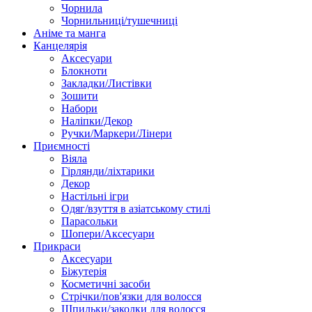
Чорнила
Чорнильниці/тушечниці
Аніме та манга
Канцелярія
Аксесуари
Блокноти
Закладки/Листівки
Зошити
Набори
Наліпки/Декор
Ручки/Маркери/Лінери
Приємності
Віяла
Гірлянди/ліхтарики
Декор
Настільні ігри
Одяг/взуття в азіатському стилі
Парасольки
Шопери/Аксесуари
Прикраси
Аксесуари
Біжутерія
Косметичні засоби
Стрічки/пов'язки для волосся
Шпильки/заколки для волосся