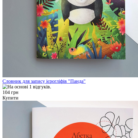
Словник для запису ієрогліфів "Панда"
104 грн
Купити