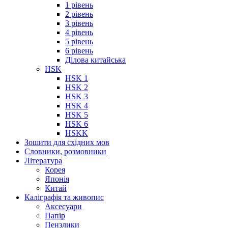
1 рівень
2 рівень
3 рівень
4 рівень
5 рівень
6 рівень
Ділова китайська
HSK
HSK 1
HSK 2
HSK 3
HSK 4
HSK 5
HSK 6
HSKK
Зошити для східних мов
Словники, розмовники
Література
Корея
Японія
Китай
Каліграфія та живопис
Аксесуари
Папір
Пензлики