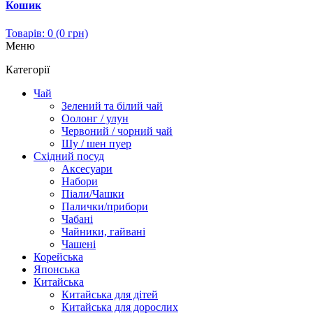
Кошик
Товарів: 0 (0 грн)
Меню
Категорії
Чай
Зелений та білий чай
Оолонг / улун
Червоний / чорний чай
Шу / шен пуер
Східний посуд
Аксесуари
Набори
Піали/Чашки
Палички/прибори
Чабані
Чайники, гайвані
Чашені
Корейська
Японська
Китайська
Китайська для дітей
Китайська для дорослих