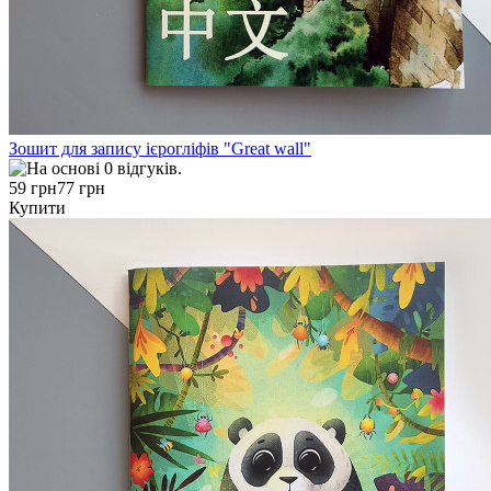
Зошит для запису ієрогліфів "Great wall"
59 грн
77 грн
Купити