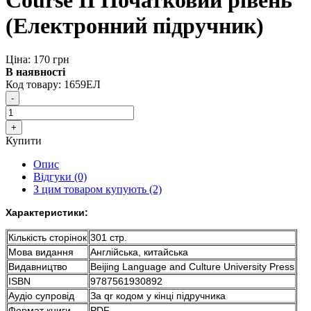
(Електронний підручник)
Ціна: 170 грн
В наявності
Код товару:
1659ЕЛ
Купити
Опис
Відгуки (0)
З цим товаром купують (2)
Характеристики:
Кількість сторінок
301 стр.
Мова видання
Англійська, китайська
Видавництво
Beijing Language and Culture University Press
ISBN
9787561930892
Аудіо супровід
За qr кодом у кінці підручника
Формат книги
PDF