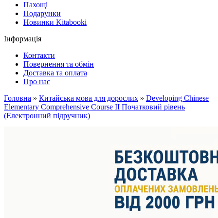
Пахощі
Подарунки
Новинки Kitabooki
Інформація
Контакти
Повернення та обмін
Доставка та оплата
Про нас
Головна
»
Китайська мова для дорослих
»
Developing Chinese
Elementary Comprehensive Course II Початковий рівень
(Електронний підручник)