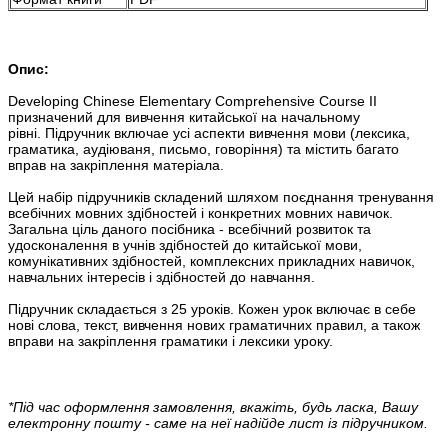
Опис:
Developing Chinese Elementary Comprehensive Course II
призначений для вивчення китайської на начальному
рівні. Підручник включае усі аспекти вивчення мови (лексика,
граматика, аудіюваня, письмо, говоріння) та містить багато
вправ на закріплення матеріала.
Цей набір підручників складений шляхом поєднання тренування
всебічних мовних здібностей і конкретних мовних навичок.
Загальна ціль даного посібника - всебічний розвиток та
удосконалення в учнів здібностей до китайської мови,
комунікативних здібностей, комплексних прикладних навичок,
навчальних інтересів і здібностей до навчання.
Підручник складається з 25 уроків. Кожен урок включає в себе
нові слова, текст, вивчення нових граматичних правил, а також
вправи на закріплення граматики і лексики уроку.
*Під час оформлення замовлення, вкажіть, будь ласка, Вашу
електронну пошту - саме на неї надійде лист із підручником.