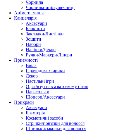
Чорнила
Чорнильниці/тушечниці
Аніме та манга
Канцелярія
Аксесуари
Блокноти
Закладки/Листівки
Зошити
Набори
Наліпки/Декор
Ручки/Маркери/Лінери
Приємності
Віяла
Гірлянди/ліхтарики
Декор
Настільні ігри
Одяг/взуття в азіатському стилі
Парасольки
Шопери/Аксесуари
Прикраси
Аксесуари
Біжутерія
Косметичні засоби
Стрічки/пов'язки для волосся
Шпильки/заколки для волосся