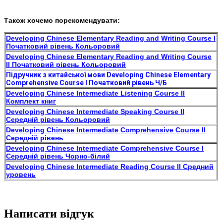
Також хочемо порекомендувати:
Developing Chinese Elementary Reading and Writing Course I
Початковий рівень Кольоровий
Developing Chinese Elementary Reading and Writing Course
II Початковий рівень Кольоровий
Підручник з китайської мови Developing Chinese Elementary
Comprehensive Course I Початковий рівень Ч/Б
Developing Chinese Intermediate Listening Course II
Комплект книг
Developing Chinese Intermediate Speaking Course II
Середній рівень Кольоровий
Developing Chinese Intermediate Comprehensive Course II
Середній рівень
Developing Chinese Intermediate Comprehensive Course I
Середній рівень Чорно-білий
Developing Chinese Intermediate Reading Course II Средний
уровень
Написати відгук