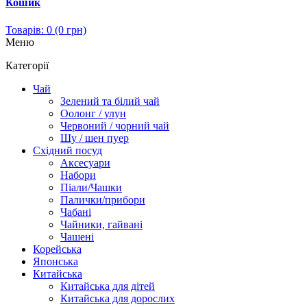
Кошик
Товарів: 0 (0 грн)
Меню
Категорії
Чай
Зелений та білий чай
Оолонг / улун
Червоний / чорний чай
Шу / шен пуер
Східний посуд
Аксесуари
Набори
Піали/Чашки
Палички/прибори
Чабані
Чайники, гайвані
Чашені
Корейська
Японська
Китайська
Китайська для дітей
Китайська для дорослих