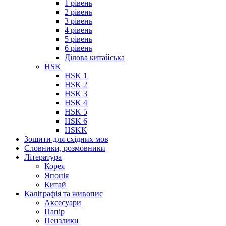
1 рівень
2 рівень
3 рівень
4 рівень
5 рівень
6 рівень
Ділова китайська
HSK
HSK 1
HSK 2
HSK 3
HSK 4
HSK 5
HSK 6
HSKK
Зошити для східних мов
Словники, розмовники
Література
Корея
Японія
Китай
Каліграфія та живопис
Аксесуари
Папір
Пензлики