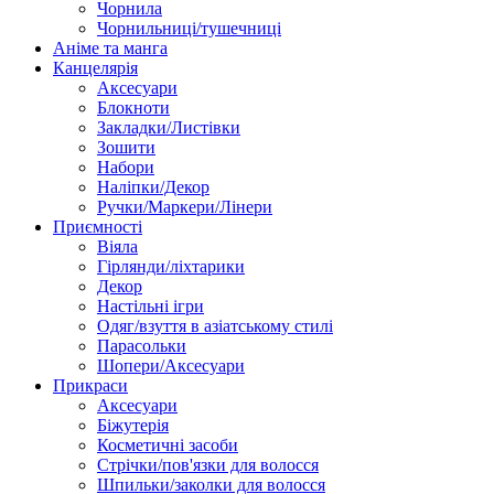
Чорнила
Чорнильниці/тушечниці
Аніме та манга
Канцелярія
Аксесуари
Блокноти
Закладки/Листівки
Зошити
Набори
Наліпки/Декор
Ручки/Маркери/Лінери
Приємності
Віяла
Гірлянди/ліхтарики
Декор
Настільні ігри
Одяг/взуття в азіатському стилі
Парасольки
Шопери/Аксесуари
Прикраси
Аксесуари
Біжутерія
Косметичні засоби
Стрічки/пов'язки для волосся
Шпильки/заколки для волосся