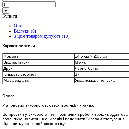
Купити
Опис
Відгуки (0)
З цим товаром купують (13)
Характеристики:
Формат
14,5 см × 20,5 см
Вид палітурки
М'яка
Друк
Чорно-білий
Кількість сторінок
27
Мова видання
Українська, японська
Опис:
У японській використовуються ієрогліфи - канджі.
Це простий у використання і практичний робочий зошит, адаптова
правильне написання символів і полегшити їх запам'ятовування.
Підходить для людей різного віку.