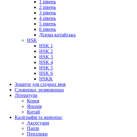
1 рівень
2 рівень
3 рівень
4 рівень
5 рівень
6 рівень
Ділова китайська
HSK
HSK 1
HSK 2
HSK 3
HSK 4
HSK 5
HSK 6
HSKK
Зошити для східних мов
Словники, розмовники
Література
Корея
Японія
Китай
Каліграфія та живопис
Аксесуари
Папір
Пензлики