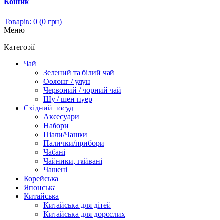
Кошик
Товарів: 0 (0 грн)
Меню
Категорії
Чай
Зелений та білий чай
Оолонг / улун
Червоний / чорний чай
Шу / шен пуер
Східний посуд
Аксесуари
Набори
Піали/Чашки
Палички/прибори
Чабані
Чайники, гайвані
Чашені
Корейська
Японська
Китайська
Китайська для дітей
Китайська для дорослих