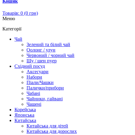
Кошик
Товарів: 0 (0 грн)
Меню
Категорії
Чай
Зелений та білий чай
Оолонг / улун
Червоний / чорний чай
Шу / шен пуер
Східний посуд
Аксесуари
Набори
Піали/Чашки
Палички/прибори
Чабані
Чайники, гайвані
Чашені
Корейська
Японська
Китайська
Китайська для дітей
Китайська для дорослих