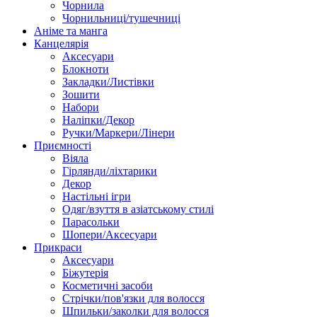
Чорнила
Чорнильниці/тушечниці
Аніме та манга
Канцелярія
Аксесуари
Блокноти
Закладки/Листівки
Зошити
Набори
Наліпки/Декор
Ручки/Маркери/Лінери
Приємності
Віяла
Гірлянди/ліхтарики
Декор
Настільні ігри
Одяг/взуття в азіатському стилі
Парасольки
Шопери/Аксесуари
Прикраси
Аксесуари
Біжутерія
Косметичні засоби
Стрічки/пов'язки для волосся
Шпильки/заколки для волосся