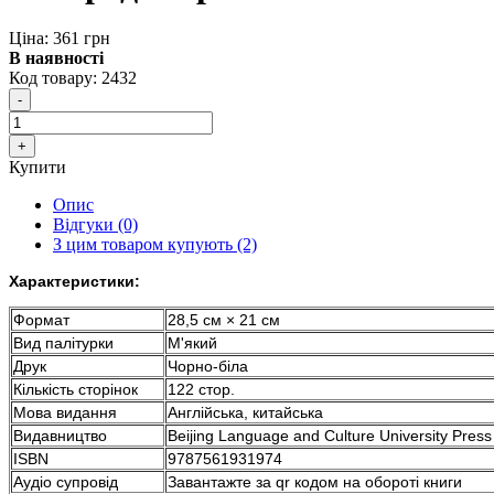
Ціна: 361 грн
В наявності
Код товару:
2432
Купити
Опис
Відгуки (0)
З цим товаром купують (2)
Характеристики:
Формат
28,5 см × 21 см
Вид палітурки
М'який
Друк
Чорно-біла
Кількість сторінок
122 стор.
Мова видання
Англійська, китайська
Видавництво
Beijing Language and Culture University Press
ISBN
9787561931974
Аудіо супровід
Завантажте за qr кодом на обороті книги