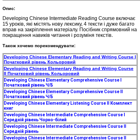
Опис:
Developing Chinese Intermediate Reading Course включає
15 уроків, які містять нову лексику, 4 тексти і дуже багато
вправ на закріплення матеріалу. Посібник спрямовний на
покращення навиків читання і розуміня текстів.
Також хочемо порекомендувати:
Developing Chinese Elementary Reading and Writing Course I
Початковий рівень Кольоровий
Developing Chinese Elementary Reading and Writing Course
II Початковий рівень Кольоровий
Developing Chinese Elementary Comprehensive Course I
Початковий рівень Ч/Б
Developing Chinese Elementary Comprehensive Course II
Початковий рівень Ч/Б
Developing Chinese Elementary Listening Course II Комплект
книг
Developing Chinese Intermediate Comprehensive Course I
Середній рівень Чорно-білий
Developing Chinese Intermediate Comprehensive Course II
Середній рівень
Developing Chinese Intermediate Comprehensive Course II