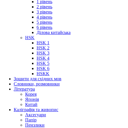
1 рівень
2 рівень
3 рівень
4 рівень
5 рівень
6 рівень
Ділова китайська
HSK
HSK 1
HSK 2
HSK 3
HSK 4
HSK 5
HSK 6
HSKK
Зошити для східних мов
Словники, розмовники
Література
Корея
Японія
Китай
Каліграфія та живопис
Аксесуари
Папір
Пензлики