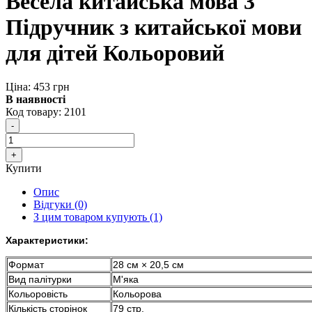
Весела китайська мова 3
Підручник з китайської мови
для дітей Кольоровий
Ціна: 453 грн
В наявності
Код товару:
2101
Купити
Опис
Відгуки (0)
З цим товаром купують (1)
Характеристики:
Формат
28 см × 20,5 см
Вид палітурки
М'яка
Кольоровість
Кольорова
Кількість сторінок
79 стр.