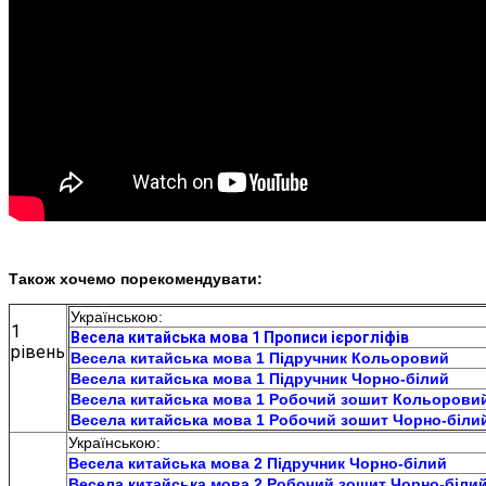
Також
хочемо
порекомендувати
:
Українською:
1
Весела китайська мова 1 Прописи ієрогліфів
рівень
Весела китайська мова 1 Підручник К
ольоровий
Весела китайська мова 1 Підручник Чо
рно-білий
Весела китайська мова 1 Робочий зошит К
ольорови
Весела китайська мова 1 Робочий зошит Чо
рно-біли
Українською:
Весела китайська мова 2 Підручник Чо
рно-білий
Весела китайська мова 2 Робочий зошит Чо
рно-біли