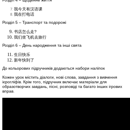
Розділ 4 – Щоденне життя
我今天有汉语课
我在打电话
Розділ 5 – Транспорт та подорожі
书店怎么走?
我们坐飞机去旅行
Розділ 6 – День народження та інші свята
生日快乐
新年快到了
До кольорових підручників додаються набори наліпок
Кожен урок містить діалоги, нові слова, завдання з вивчення
ієрогліфів. Крім того, підручник включає матеріали для
образотворчих завдань, пісні, розповіді та багато інших ігрових
вправ.