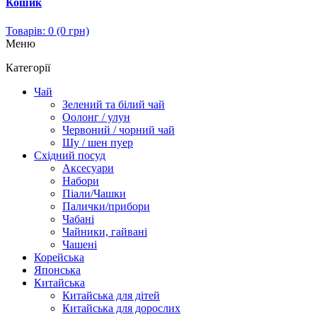
Кошик
Товарів: 0 (0 грн)
Меню
Категорії
Чай
Зелений та білий чай
Оолонг / улун
Червоний / чорний чай
Шу / шен пуер
Східний посуд
Аксесуари
Набори
Піали/Чашки
Палички/прибори
Чабані
Чайники, гайвані
Чашені
Корейська
Японська
Китайська
Китайська для дітей
Китайська для дорослих