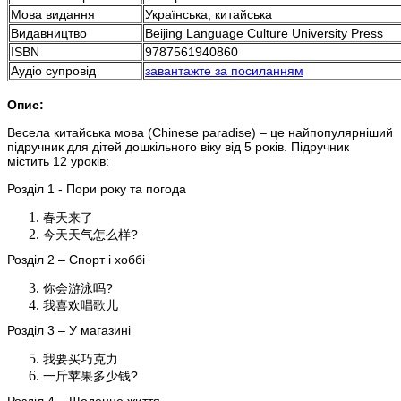
Мова видання
Українська, китайська
Видавництво
Beijing Language Culture University Press
ISBN
9787561940860
Аудіо супровід
завантажте за посиланням
Опис:
Весела китайська мова (Chinese paradise) – це найпопулярніший
підручник для дітей дошкільного віку від 5 років. Підручник
містить 12 уроків:
Розділ 1 - Пори року та погода
春天来了
今天天气怎么样?
Розділ 2 – Спорт і хоббі
你会游泳吗?
我喜欢唱歌儿
Розділ 3 – У магазині
我要买巧克力
一斤苹果多少钱?