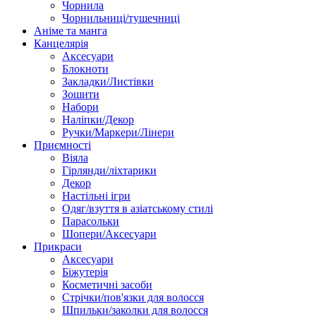
Чорнила
Чорнильниці/тушечниці
Аніме та манга
Канцелярія
Аксесуари
Блокноти
Закладки/Листівки
Зошити
Набори
Наліпки/Декор
Ручки/Маркери/Лінери
Приємності
Віяла
Гірлянди/ліхтарики
Декор
Настільні ігри
Одяг/взуття в азіатському стилі
Парасольки
Шопери/Аксесуари
Прикраси
Аксесуари
Біжутерія
Косметичні засоби
Стрічки/пов'язки для волосся
Шпильки/заколки для волосся