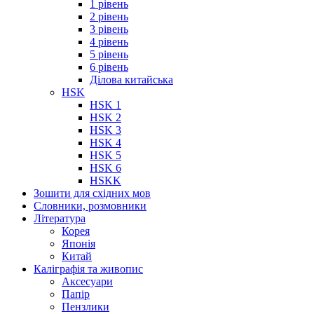
1 рівень
2 рівень
3 рівень
4 рівень
5 рівень
6 рівень
Ділова китайська
HSK
HSK 1
HSK 2
HSK 3
HSK 4
HSK 5
HSK 6
HSKK
Зошити для східних мов
Словники, розмовники
Література
Корея
Японія
Китай
Каліграфія та живопис
Аксесуари
Папір
Пензлики