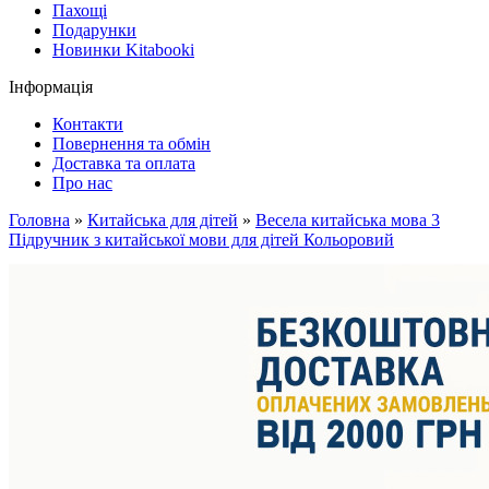
Пахощі
Подарунки
Новинки Kitabooki
Інформація
Контакти
Повернення та обмін
Доставка та оплата
Про нас
Головна
»
Китайська для дітей
»
Весела китайська мова 3
Підручник з китайської мови для дітей Кольоровий