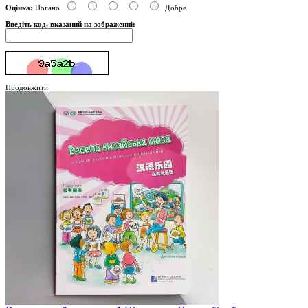
Оцінка:
Погано
Добре
Введіть код, вказаний на зображенні:
Продовжити