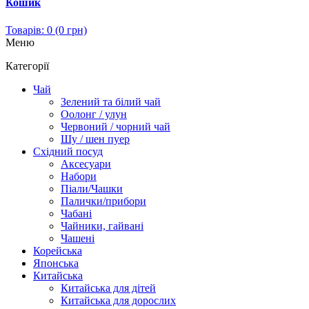
Кошик
Товарів: 0 (0 грн)
Меню
Категорії
Чай
Зелений та білий чай
Оолонг / улун
Червоний / чорний чай
Шу / шен пуер
Східний посуд
Аксесуари
Набори
Піали/Чашки
Палички/прибори
Чабані
Чайники, гайвані
Чашені
Корейська
Японська
Китайська
Китайська для дітей
Китайська для дорослих