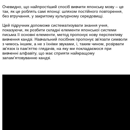
Очевидно, що найпростіший спосіб вивчити японську мову – це
так, як це роблять самі японці: шляхом постійного повторення,
без втручання, у закритому культурному середовищі.
Цей підручник допоможе систематизувати знання учня,
показуючи, як розбити складні елементи японської системи
письма її основні елементи, метод пропонує нову перспективу
вивчення кандзі. Навчальний посібник пропонує зв'язати символи
з чимось іншим, а не з їхніми звуками, і, таким чином, розірвати
зв'язок із пам'яттю глядачів, на яку ми покладаємося при
вивченні алфавіту, що має сприяти найкращому
запам'ятовуванню кандзі.