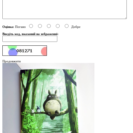
Оцінка:
Погано
Добре
Введіть код, вказаний на зображенні:
Продовжити