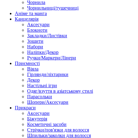
Чорнила
Чорнильниці/тушечниці
Аніме та манга
Канцелярія
Аксесуари
Блокноти
Закладки/Листівки
Зошити
Набори
Наліпки/Декор
Ручки/Маркери/Лінери
Приємності
Віяла
Гірлянди/ліхтарики
Декор
Настільні ігри
Одяг/взуття в азіатському стилі
Парасольки
Шопери/Аксесуари
Прикраси
Аксесуари
Біжутерія
Косметичні засоби
Стрічки/пов'язки для волосся
Шпильки/заколки для волосся