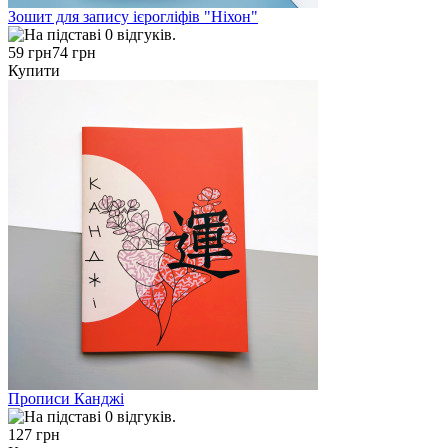
Зошит для запису ієрогліфів "Ніхон"
59 грн
74 грн
Купити
Прописи Канджі
127 грн