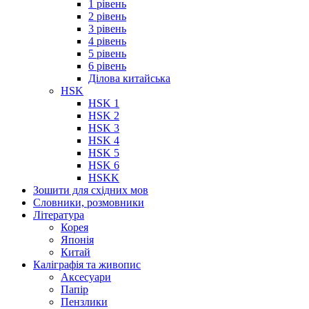
1 рівень
2 рівень
3 рівень
4 рівень
5 рівень
6 рівень
Ділова китайська
HSK
HSK 1
HSK 2
HSK 3
HSK 4
HSK 5
HSK 6
HSKK
Зошити для східних мов
Словники, розмовники
Література
Корея
Японія
Китай
Каліграфія та живопис
Аксесуари
Папір
Пензлики