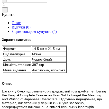
Купити
Опис
Відгуки (0)
З цим товаром купують (4)
Характеристики:
Формат
14.5 см × 21.5 см
Вид палітурка
М'яка
Друк
Чорно-білий
Кількість сторінок
397 стр.
Мова видання
Англійська, японська
Опис:
Цю книгу було підготовлено як додатковий том домRemembering
the Kanji: A Complete Course on How Not to Forget the Meaning
and Writing of Japanese Characters. Підручник передбачає, що
матеріал, висвітлений у першій книзі, уже засвоєно, і
зосереджується виключно на вимові японських ієрогліфів.