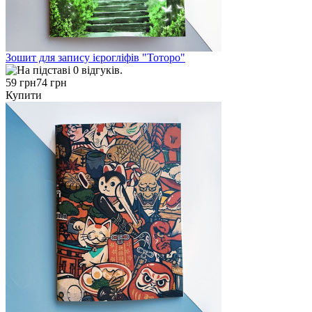
Зошит для запису ієрогліфів "Тоторо"
59 грн
74 грн
Купити