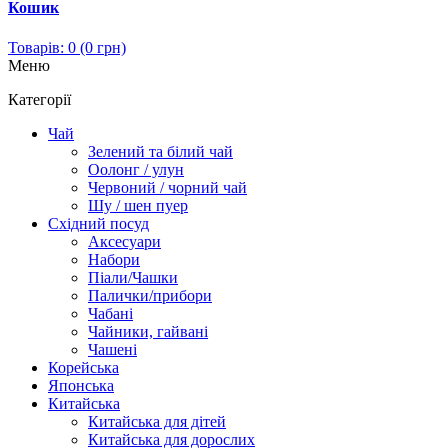
Кошик
Товарів: 0 (0 грн)
Меню
Категорії
Чай
Зелений та білий чай
Оолонг / улун
Червоний / чорний чай
Шу / шен пуер
Східний посуд
Аксесуари
Набори
Піали/Чашки
Палички/прибори
Чабані
Чайники, гайвані
Чашені
Корейська
Японська
Китайська
Китайська для дітей
Китайська для дорослих