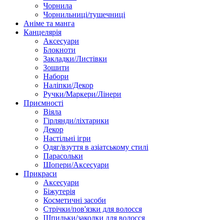
Чорнила
Чорнильниці/тушечниці
Аніме та манга
Канцелярія
Аксесуари
Блокноти
Закладки/Листівки
Зошити
Набори
Наліпки/Декор
Ручки/Маркери/Лінери
Приємності
Віяла
Гірлянди/ліхтарики
Декор
Настільні ігри
Одяг/взуття в азіатському стилі
Парасольки
Шопери/Аксесуари
Прикраси
Аксесуари
Біжутерія
Косметичні засоби
Стрічки/пов'язки для волосся
Шпильки/заколки для волосся