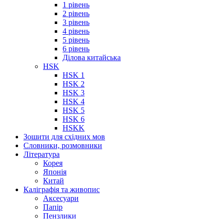
1 рівень
2 рівень
3 рівень
4 рівень
5 рівень
6 рівень
Ділова китайська
HSK
HSK 1
HSK 2
HSK 3
HSK 4
HSK 5
HSK 6
HSKK
Зошити для східних мов
Словники, розмовники
Література
Корея
Японія
Китай
Каліграфія та живопис
Аксесуари
Папір
Пензлики