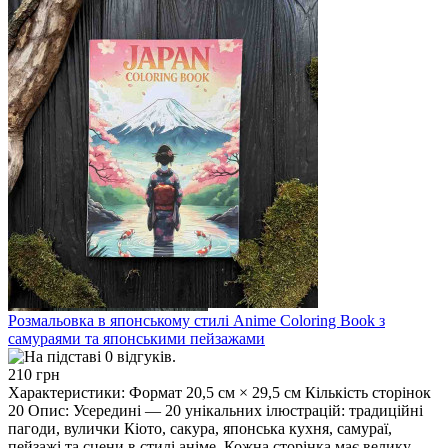
Розмальовка в японському стилі Anime Coloring Book з
самураями та японськими пейзажами
210 грн
Характеристики: Формат 20,5 см × 29,5 см Кількість сторінок
20 Опис: Усередині — 20 унікальних ілюстрацій: традиційні
пагоди, вулички Кіото, сакура, японська кухня, самураї,
пейзажі та сцени в стилі аніме. Кожна сторінка має велику