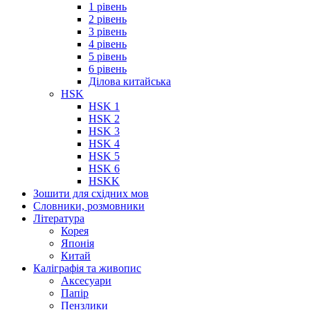
1 рівень
2 рівень
3 рівень
4 рівень
5 рівень
6 рівень
Ділова китайська
HSK
HSK 1
HSK 2
HSK 3
HSK 4
HSK 5
HSK 6
HSKK
Зошити для східних мов
Словники, розмовники
Література
Корея
Японія
Китай
Каліграфія та живопис
Аксесуари
Папір
Пензлики