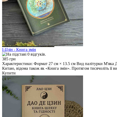
І-Цзін - Книга змін
385 грн
Характеристики: Формат 27 см × 13.5 см Вид палітурки М'яка 
Китаю, відома також як «Книга змін». Протягом тисячоліть її ви
Купити