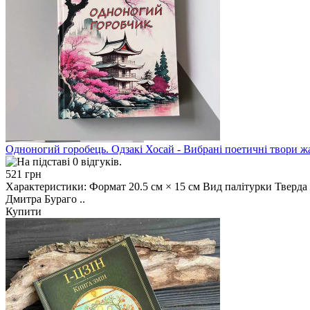
Одноногий горобець. Одзакі Хосай - Вибрані поетичні твори ж
521 грн
Характеристики: Формат 20.5 см × 15 см Вид палітурки 
Дмитра Бураго ..
Купити