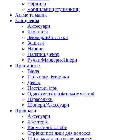
Чорнила
Чорнильниці/тушечниці
Аніме та манга
Канцелярія
Аксесуари
Блокноти
Закладки/Листівки
Зошити
Набори
Наліпки/Декор
Ручки/Маркери/Лінери
Приємності
Віяла
Гірлянди/ліхтарики
Декор
Настільні ігри
Одяг/взуття в азіатському стилі
Парасольки
Шопери/Аксесуари
Прикраси
Аксесуари
Біжутерія
Косметичні засоби
Стрічки/пов'язки для волосся
Шпильки/заколки для волосся