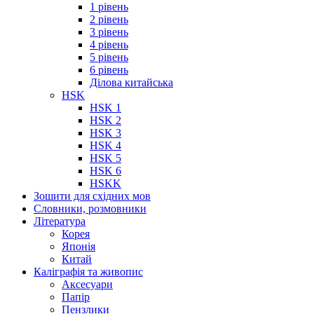
1 рівень
2 рівень
3 рівень
4 рівень
5 рівень
6 рівень
Ділова китайська
HSK
HSK 1
HSK 2
HSK 3
HSK 4
HSK 5
HSK 6
HSKK
Зошити для східних мов
Словники, розмовники
Література
Корея
Японія
Китай
Каліграфія та живопис
Аксесуари
Папір
Пензлики