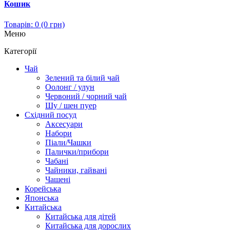
Кошик
Товарів: 0 (0 грн)
Меню
Категорії
Чай
Зелений та білий чай
Оолонг / улун
Червоний / чорний чай
Шу / шен пуер
Східний посуд
Аксесуари
Набори
Піали/Чашки
Палички/прибори
Чабані
Чайники, гайвані
Чашені
Корейська
Японська
Китайська
Китайська для дітей
Китайська для дорослих