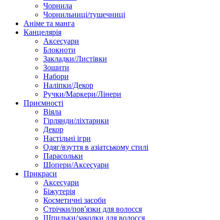
Чорнила
Чорнильниці/тушечниці
Аніме та манга
Канцелярія
Аксесуари
Блокноти
Закладки/Листівки
Зошити
Набори
Наліпки/Декор
Ручки/Маркери/Лінери
Приємності
Віяла
Гірлянди/ліхтарики
Декор
Настільні ігри
Одяг/взуття в азіатському стилі
Парасольки
Шопери/Аксесуари
Прикраси
Аксесуари
Біжутерія
Косметичні засоби
Стрічки/пов'язки для волосся
Шпильки/заколки для волосся