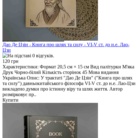
Дао Де Цзін - Книга про шлях та силу - VI-V ст. до н.е. Лао-
Цзи
120 грн
Характеристики: Формат 20,5 см × 15 см Вид палітурки М'яка
Друк Чорно-білий Кількість сторінок 45 Мова видання
Українська Опис: У трактаті "Дао Де Цзін" ("Книга про шлях
та силу") давньокитайського філософа VI-V ст. до н.е. Лао-Цзи
викладено думки про істинну віру та шлях життя. Автор
розмірковує пр..
Купити