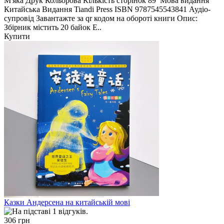
М'яка Друк Кольорова Кількість сторінок 89 Мова видання
Китайська Видання Tiandi Press ISBN 9787545543841 Аудіо-
супровід Завантажте за qr кодом на обороті книги Опис:
Збірник містить 20 байок Е..
Купити
Казки Андерсена на китайській мові
306 грн