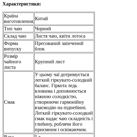
Характеристики:
Країна
Китай
виготовлення
Тип чаю
Чорний
Склад чаю
Листя чаю, квіти лотоса
Форма
Пресований запечений
випуску
блок
Розмір
чайного
Крупний лист
листа
У цьому чаї дотримується
легкий гіркувато-солодкий
баланс. Гіркота ледь
вловима і доповнюється
ніжною солодкістю,
Смак
створюючи гармонійну
взаємодію на піднебінні.
Легкий гіркувато-солодкий
смак надає чаю складність і
глибину, роблячи його
приємним і освіжаючим.
Вага
5 г