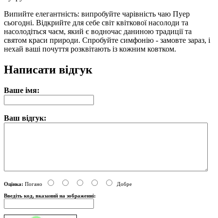
Випийте елегантність: випробуйте чарівність чаю Пуер
сьогодні. Відкрийте для себе світ квіткової насолоди та
насолодіться чаєм, який є водночас даниною традиції та
святом краси природи. Спробуйте симфонію - замовте зараз, і
нехай ваші почуття розквітають із кожним ковтком.
Написати відгук
Ваше імя:
Ваш відгук:
Оцінка:
Погано
Добре
Введіть код, вказаний на зображенні: