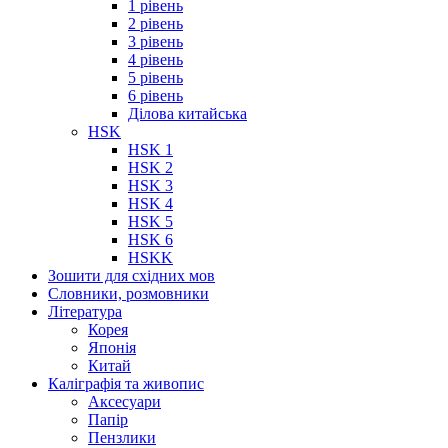
1 рівень
2 рівень
3 рівень
4 рівень
5 рівень
6 рівень
Ділова китайська
HSK
HSK 1
HSK 2
HSK 3
HSK 4
HSK 5
HSK 6
HSKK
Зошити для східних мов
Словники, розмовники
Література
Корея
Японія
Китай
Каліграфія та живопис
Аксесуари
Папір
Пензлики