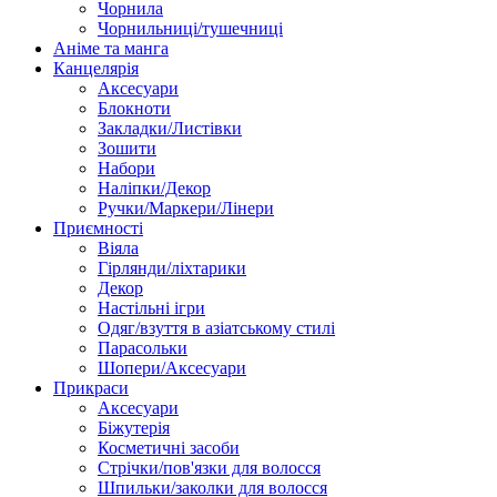
Чорнила
Чорнильниці/тушечниці
Аніме та манга
Канцелярія
Аксесуари
Блокноти
Закладки/Листівки
Зошити
Набори
Наліпки/Декор
Ручки/Маркери/Лінери
Приємності
Віяла
Гірлянди/ліхтарики
Декор
Настільні ігри
Одяг/взуття в азіатському стилі
Парасольки
Шопери/Аксесуари
Прикраси
Аксесуари
Біжутерія
Косметичні засоби
Стрічки/пов'язки для волосся
Шпильки/заколки для волосся