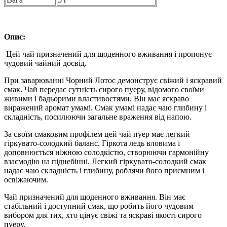
Опис:
Цей чай призначений для щоденного вживання і пропонує
чудовий чайний досвід.
При заварюванні Чорний Лотос демонструє свіжий і яскравий
смак. Чай передає сутність сирого пуеру, відомого своїми
живими і бадьорими властивостями. Він має яскраво
виражений аромат умамі. Смак умамі надає чаю глибину і
складність, посилюючи загальне враження від напою.
За своїм смаковим профілем цей чай пуер має легкий
гіркувато-солодкий баланс. Гіркота ледь вловима і
доповнюється ніжною солодкістю, створюючи гармонійну
взаємодію на піднебінні. Легкий гіркувато-солодкий смак
надає чаю складність і глибину, роблячи його приємним і
освіжаючим.
Чай призначений для щоденного вживання. Він має
стабільний і доступний смак, що робить його чудовим
вибором для тих, хто цінує свіжі та яскраві якості сирого
пуеру.