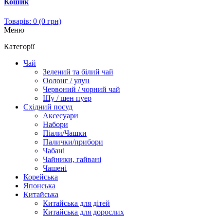
Кошик
Товарів: 0 (0 грн)
Меню
Категорії
Чай
Зелений та білий чай
Оолонг / улун
Червоний / чорний чай
Шу / шен пуер
Східний посуд
Аксесуари
Набори
Піали/Чашки
Палички/прибори
Чабані
Чайники, гайвані
Чашені
Корейська
Японська
Китайська
Китайська для дітей
Китайська для дорослих