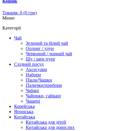
Кошик
Товарів: 0 (0 грн)
Меню
Категорії
Чай
Зелений та білий чай
Оолонг / улун
Червоний / чорний чай
Шу / шен пуер
Східний посуд
Аксесуари
Набори
Піали/Чашки
Палички/прибори
Чабані
Чайники, гайвані
Чашені
Корейська
Японська
Китайська
Китайська для дітей
Китайська для дорослих