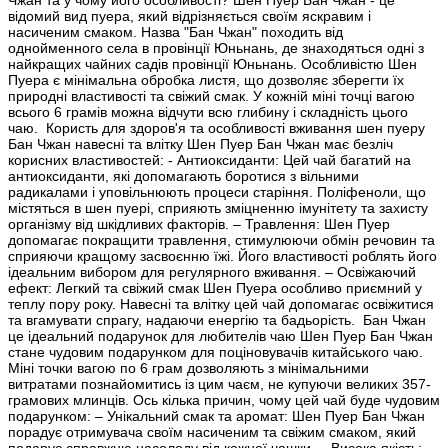
Чжан та у чому його особливості? Шен Пуер Бан Чжан - це
відомий вид пуера, який відрізняється своїм яскравим і
насиченим смаком. Назва "Бан Чжан" походить від
однойменного села в провінції Юньнань, де знаходяться одні з
найкращих чайних садів провінції Юньнань. Особливістю Шен
Пуера є мінімальна обробка листя, що дозволяє зберегти їх
природні властивості та свіжий смак. У кожній міні точці вагою
всього 6 грамів можна відчути всю глибину і складність цього
чаю. Користь для здоров'я та особливості вживання шен пуеру
Бан Чжан навесні та влітку Шен Пуер Бан Чжан має безліч
корисних властивостей: - Антиоксиданти: Цей чай багатий на
антиоксиданти, які допомагають боротися з вільними
радикалами і уповільнюють процеси старіння. Поліфеноли, що
містяться в шен пуері, сприяють зміцненню імунітету та захисту
організму від шкідливих факторів. – Травлення: Шен Пуер
допомагає покращити травлення, стимулюючи обмін речовин та
сприяючи кращому засвоєнню їжі. Його властивості роблять його
ідеальним вибором для регулярного вживання. – Освіжаючий
ефект: Легкий та свіжий смак Шен Пуера особливо приємний у
теплу пору року. Навесні та влітку цей чай допомагає освіжитися
та вгамувати спрагу, надаючи енергію та бадьорість. Бан Чжан
це ідеальний подарунок для любителів чаю Шен Пуер Бан Чжан
стане чудовим подарунком для поціновувачів китайського чаю.
Міні точки вагою по 6 грам дозволяють з мінімальними
витратами познайомитись із цим чаєм, не купуючи великих 357-
грамових млинців. Ось кілька причин, чому цей чай буде чудовим
подарунком: – Унікальний смак та аромат: Шен Пуер Бан Чжан
порадує отримувача своїм насиченим та свіжим смаком, який