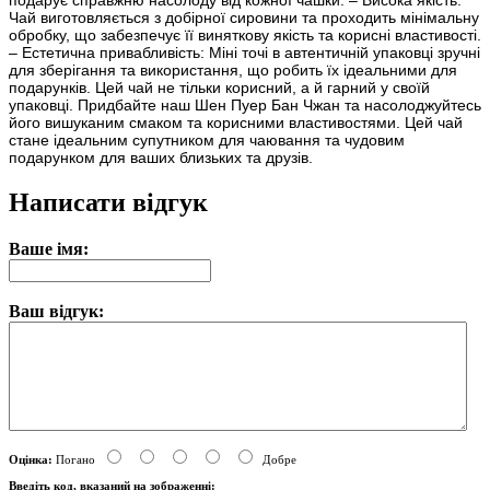
подарує справжню насолоду від кожної чашки. – Висока якість:
Чай виготовляється з добірної сировини та проходить мінімальну
обробку, що забезпечує її виняткову якість та корисні властивості.
– Естетична привабливість: Міні точі в автентичній упаковці зручні
для зберігання та використання, що робить їх ідеальними для
подарунків. Цей чай не тільки корисний, а й гарний у своїй
упаковці. Придбайте наш Шен Пуер Бан Чжан та насолоджуйтесь
його вишуканим смаком та корисними властивостями. Цей чай
стане ідеальним супутником для чаювання та чудовим
подарунком для ваших близьких та друзів.
Написати відгук
Ваше імя:
Ваш відгук:
Оцінка:
Погано
Добре
Введіть код, вказаний на зображенні: