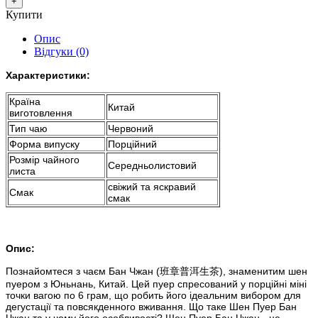
Купити
Опис
Відгуки (0)
Характеристики:
Країна
Китай
виготовлення
Тип чаю
Червоний
Форма випуску
Порційний
Розмір чайного
Середньолистовий
листа
свіжий та яскравий
Смак
смак
Опис:
Познайомтеся з чаєм Бан Чжан (班章普洱生茶), знаменитим шен
пуером з Юньнань, Китай. Цей пуер спресований у порційні міні
точки вагою по 6 грам, що робить його ідеальним вибором для
дегустації та повсякденного вживання. Що таке Шен Пуер Бан