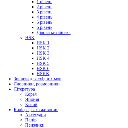
1 рівень
2 рівень
3 рівень
4 рівень
5 рівень
6 рівень
Ділова китайська
HSK
HSK 1
HSK 2
HSK 3
HSK 4
HSK 5
HSK 6
HSKK
Зошити для східних мов
Словники, розмовники
Література
Корея
Японія
Китай
Каліграфія та живопис
Аксесуари
Папір
Пензлики