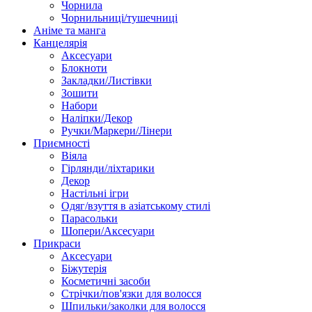
Чорнила
Чорнильниці/тушечниці
Аніме та манга
Канцелярія
Аксесуари
Блокноти
Закладки/Листівки
Зошити
Набори
Наліпки/Декор
Ручки/Маркери/Лінери
Приємності
Віяла
Гірлянди/ліхтарики
Декор
Настільні ігри
Одяг/взуття в азіатському стилі
Парасольки
Шопери/Аксесуари
Прикраси
Аксесуари
Біжутерія
Косметичні засоби
Стрічки/пов'язки для волосся
Шпильки/заколки для волосся