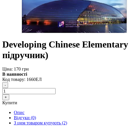
Developing Chinese Elementar
підручник)
Ціна: 170 грн
В наявності
Код товару:
1660ЕЛ
Купити
Опис
Відгуки (0)
З цим товаром купують (2)