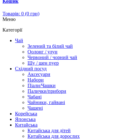
Кошик
Товарів: 0 (0 грн)
Меню
Категорії
Чай
Зелений та білий чай
Оолонг / улун
Червоний / чорний чай
Шу / шен пуер
Східний посуд
Аксесуари
Набори
Піали/Чашки
Палички/прибори
Чабані
Чайники, гайвані
Чашені
Корейська
Японська
Китайська
Китайська для дітей
Китайська для дорослих