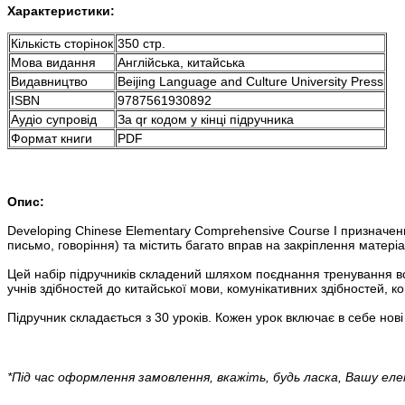
Характеристики:
Кількість сторінок
350 стр.
Мова видання
Англійська, китайська
Видавництво
Beijing Language and Culture University Press
ISBN
9787561930892
Аудіо супровід
За qr кодом у кінці підручника
Формат книги
PDF
Опис:
Developing Chinese Elementary Comprehensive Course I призначени
письмо, говоріння) та містить багато вправ на закріплення матері
Цей набір підручників складений шляхом поєднання тренування все
учнів здібностей до китайської мови, комунікативних здібностей, к
Підручник складається з 30 уроків. Кожен урок включає в себе нові
*Під час оформлення замовлення, вкажіть, будь ласка, Вашу еле