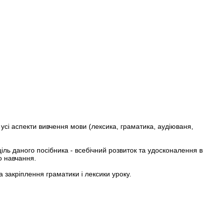
усі аспекти вивчення мови (лексика, граматика, аудіюваня,
ль даного посібника - всебічний розвиток та удосконалення в
о навчання.
а закріплення граматики і лексики уроку.