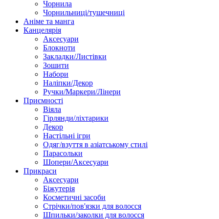
Чорнила
Чорнильниці/тушечниці
Аніме та манга
Канцелярія
Аксесуари
Блокноти
Закладки/Листівки
Зошити
Набори
Наліпки/Декор
Ручки/Маркери/Лінери
Приємності
Віяла
Гірлянди/ліхтарики
Декор
Настільні ігри
Одяг/взуття в азіатському стилі
Парасольки
Шопери/Аксесуари
Прикраси
Аксесуари
Біжутерія
Косметичні засоби
Стрічки/пов'язки для волосся
Шпильки/заколки для волосся