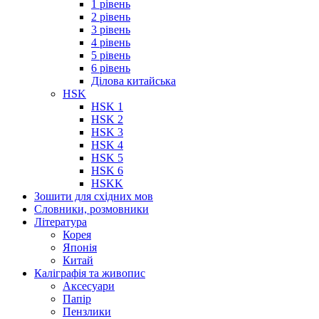
1 рівень
2 рівень
3 рівень
4 рівень
5 рівень
6 рівень
Ділова китайська
HSK
HSK 1
HSK 2
HSK 3
HSK 4
HSK 5
HSK 6
HSKK
Зошити для східних мов
Словники, розмовники
Література
Корея
Японія
Китай
Каліграфія та живопис
Аксесуари
Папір
Пензлики