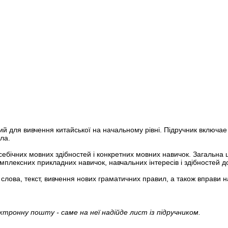
й для вивчення китайської на начальному рівні. Підручник включае 
ала.
бічних мовних здібностей і конкретних мовних навичок. Загальна ці
омплексних прикладних навичок, навчальних інтересів і здібностей д
 слова, текст, вивчення нових граматичних правил, а також вправи н
ктронну пошту - саме на неї надійде лист із підручником.