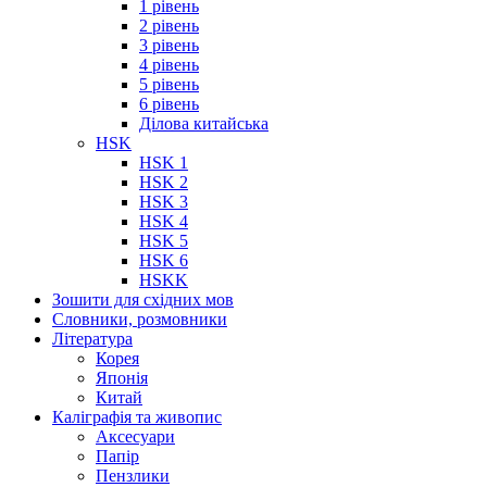
1 рівень
2 рівень
3 рівень
4 рівень
5 рівень
6 рівень
Ділова китайська
HSK
HSK 1
HSK 2
HSK 3
HSK 4
HSK 5
HSK 6
HSKK
Зошити для східних мов
Словники, розмовники
Література
Корея
Японія
Китай
Каліграфія та живопис
Аксесуари
Папір
Пензлики