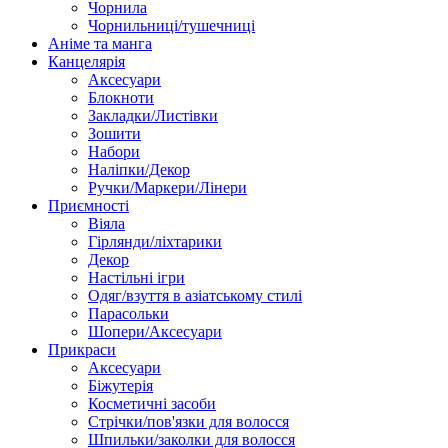
Чорнила
Чорнильниці/тушечниці
Аніме та манга
Канцелярія
Аксесуари
Блокноти
Закладки/Листівки
Зошити
Набори
Наліпки/Декор
Ручки/Маркери/Лінери
Приємності
Віяла
Гірлянди/ліхтарики
Декор
Настільні ігри
Одяг/взуття в азіатському стилі
Парасольки
Шопери/Аксесуари
Прикраси
Аксесуари
Біжутерія
Косметичні засоби
Стрічки/пов'язки для волосся
Шпильки/заколки для волосся