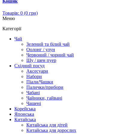
Кошик
Товарів: 0 (0 грн)
Меню
Категорії
Чай
Зелений та білий чай
Оолонг / улун
Червоний / чорний чай
Шу / шен пуер
Східний посуд
Аксесуари
Набори
Піали/Чашки
Палички/прибори
Чабані
Чайники, гайвані
Чашені
Корейська
Японська
Китайська
Китайська для дітей
Китайська для дорослих