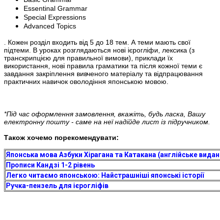
Essentinal Grammar
Special Expressions
Advanced Topics
. Кожен розділ входить від 5 до 18 тем. А теми мають свої
підтеми. В уроках розглядаються нові ієрогліфи, лексика (з
транскрипцією для правильної вимови), приклади їх
використання, нові правила граматики та після кожної теми є
завдання закріплення вивченого матеріалу та відпрацювання
практичних навичок оволодіння японською мовою.
*Під час оформлення замовлення, вкажіть, будь ласка, Вашу
електронну пошту - саме на неї надійде лист із підручником.
Також хочемо порекомендувати:
Японська мова Азбуки Хірагана та Катакана (англійське видан
Прописи Кандзі 1-2 рівень
Легко читаємо японською: Найстрашніші японські історії
Ручка-пензель для ієрогліфів