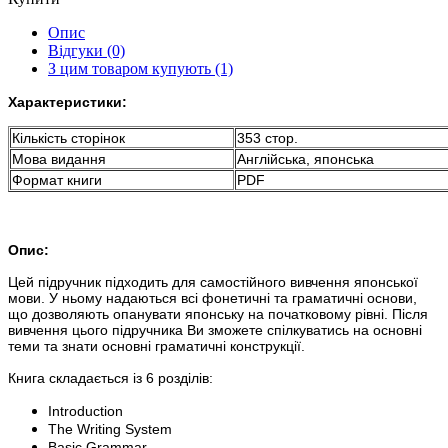
Опис
Відгуки (0)
З цим товаром купують (1)
Характеристики:
Кількість сторінок
353 стор.
Мова видання
Англійська, японська
Формат книги
PDF
Опис:
Цей підручник підходить для самостійного вивчення японської
мови. У ньому надаються всі фонетичні та граматичні основи,
що дозволяють опанувати японську на початковому рівні. Після
вивчення цього підручника Ви зможете спілкуватись на основні
теми та знати основні граматичні конструкції.
Книга складається із 6 розділів:
Introduction
The Writing System
Basic Grammar