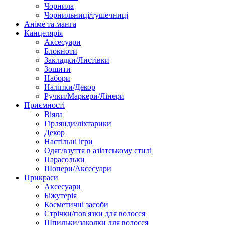
Чорнила
Чорнильниці/тушечниці
Аніме та манга
Канцелярія
Аксесуари
Блокноти
Закладки/Листівки
Зошити
Набори
Наліпки/Декор
Ручки/Маркери/Лінери
Приємності
Віяла
Гірлянди/ліхтарики
Декор
Настільні ігри
Одяг/взуття в азіатському стилі
Парасольки
Шопери/Аксесуари
Прикраси
Аксесуари
Біжутерія
Косметичні засоби
Стрічки/пов'язки для волосся
Шпильки/заколки для волосся