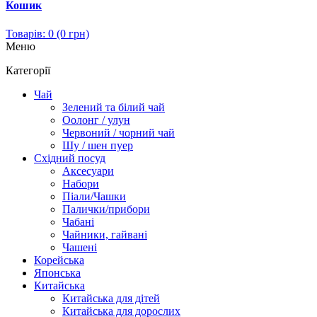
Кошик
Товарів: 0 (0 грн)
Меню
Категорії
Чай
Зелений та білий чай
Оолонг / улун
Червоний / чорний чай
Шу / шен пуер
Східний посуд
Аксесуари
Набори
Піали/Чашки
Палички/прибори
Чабані
Чайники, гайвані
Чашені
Корейська
Японська
Китайська
Китайська для дітей
Китайська для дорослих