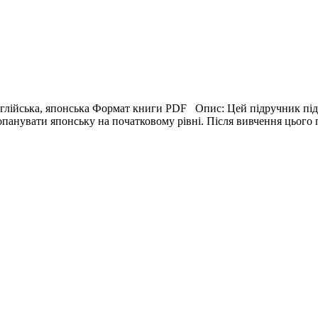
нглійська, японська Формат книги PDF Опис: Цей підручник під
опанувати японську на початковому рівні. Після вивчення цього 