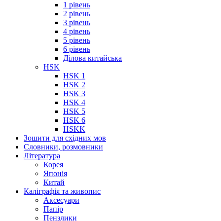
1 рівень
2 рівень
3 рівень
4 рівень
5 рівень
6 рівень
Ділова китайська
HSK
HSK 1
HSK 2
HSK 3
HSK 4
HSK 5
HSK 6
HSKK
Зошити для східних мов
Словники, розмовники
Література
Корея
Японія
Китай
Каліграфія та живопис
Аксесуари
Папір
Пензлики