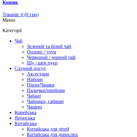
Кошик
Товарів: 0 (0 грн)
Меню
Категорії
Чай
Зелений та білий чай
Оолонг / улун
Червоний / чорний чай
Шу / шен пуер
Східний посуд
Аксесуари
Набори
Піали/Чашки
Палички/прибори
Чабані
Чайники, гайвані
Чашені
Корейська
Японська
Китайська
Китайська для дітей
Китайська для дорослих