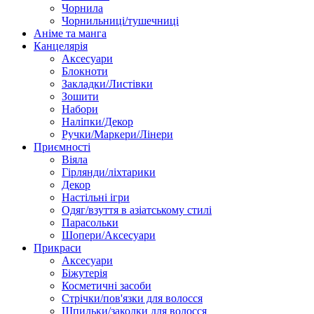
Чорнила
Чорнильниці/тушечниці
Аніме та манга
Канцелярія
Аксесуари
Блокноти
Закладки/Листівки
Зошити
Набори
Наліпки/Декор
Ручки/Маркери/Лінери
Приємності
Віяла
Гірлянди/ліхтарики
Декор
Настільні ігри
Одяг/взуття в азіатському стилі
Парасольки
Шопери/Аксесуари
Прикраси
Аксесуари
Біжутерія
Косметичні засоби
Стрічки/пов'язки для волосся
Шпильки/заколки для волосся