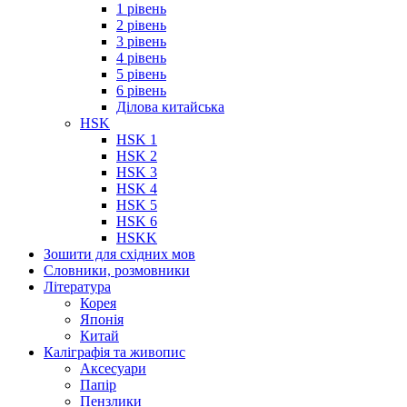
1 рівень
2 рівень
3 рівень
4 рівень
5 рівень
6 рівень
Ділова китайська
HSK
HSK 1
HSK 2
HSK 3
HSK 4
HSK 5
HSK 6
HSKK
Зошити для східних мов
Словники, розмовники
Література
Корея
Японія
Китай
Каліграфія та живопис
Аксесуари
Папір
Пензлики