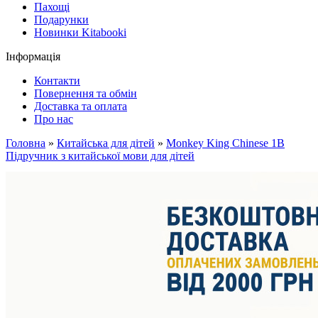
Пахощі
Подарунки
Новинки Kitabooki
Інформація
Контакти
Повернення та обмін
Доставка та оплата
Про нас
Головна
»
Китайська для дітей
»
Monkey King Chinese 1B
Підручник з китайської мови для дітей