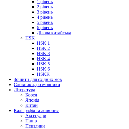
1 рівень
2 рівень
3 рівень
4 рівень
5 рівень
6 рівень
Ділова китайська
HSK
HSK 1
HSK 2
HSK 3
HSK 4
HSK 5
HSK 6
HSKK
Зошити для східних мов
Словники, розмовники
Література
Корея
Японія
Китай
Каліграфія та живопис
Аксесуари
Папір
Пензлики