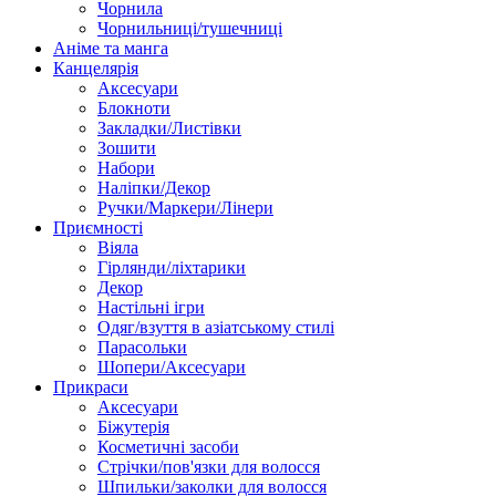
Чорнила
Чорнильниці/тушечниці
Аніме та манга
Канцелярія
Аксесуари
Блокноти
Закладки/Листівки
Зошити
Набори
Наліпки/Декор
Ручки/Маркери/Лінери
Приємності
Віяла
Гірлянди/ліхтарики
Декор
Настільні ігри
Одяг/взуття в азіатському стилі
Парасольки
Шопери/Аксесуари
Прикраси
Аксесуари
Біжутерія
Косметичні засоби
Стрічки/пов'язки для волосся
Шпильки/заколки для волосся