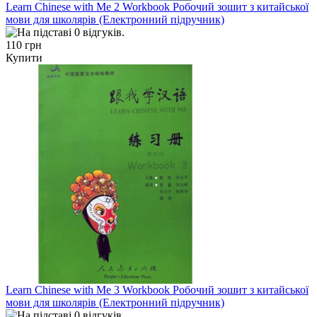
Learn Chinese with Me 2 Workbook Робочий зошит з китайської
мови для школярів (Електронний підручник)
110 грн
Купити
Learn Chinese with Me 3 Workbook Робочий зошит з китайської
мови для школярів (Електронний підручник)