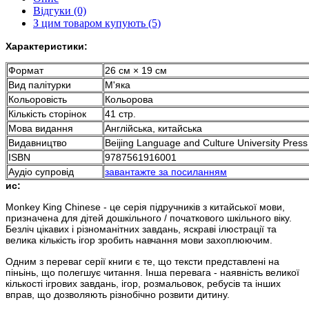
Відгуки (0)
З цим товаром купують (5)
Характеристики:
Формат
26 см × 19
см
Вид палітурки
М'яка
Кольоровість
Кольорова
Кількість сторінок
41 стр.
Мова видання
Англійська, китайська
Видавництво
Beijing Language and Culture University Press
ISBN
9787561916001
Аудіо супровід
завантажте за посиланням
ис:
Monkey King Chinese - це серія підручників з китайської мови, 
призначена для дітей дошкільного / початкового шкільного віку. 
Безліч цікавих і різноманітних завдань, яскраві ілюстрації та 
велика кількість ігор зробить навчання мови захоплюючим. 
Одним з переваг серії книги є те, що тексти представлені на 
піньінь, що полегшує читання. Інша перевага - наявність великої 
кількості ігрових завдань, ігор, розмальовок, ребусів та інших 
вправ, що дозволяють різнобічно розвити дитину. 