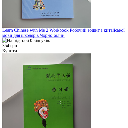
Learn Chinese with Me 2 Workbook Робочий зошит з китайської
мови для школярів Чорно-білий
354 грн
Купити