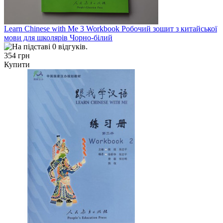
Learn Chinese with Me 3 Workbook Робочий зошит з китайської
мови для школярів Чорно-білий
354 грн
Купити