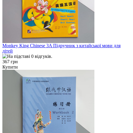
Monkey King Chinese 3A Підручник з китайської мови для
дітей
367 грн
Купити