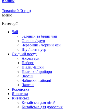
Кошик
Товарів: 0 (0 грн)
Меню
Категорії
Чай
Зелений та білий чай
Оолонг / улун
Червоний / чорний чай
Шу / шен пуер
Східний посуд
Аксесуари
Набори
Піали/Чашки
Палички/прибори
Чабані
Чайники, гайвані
Чашені
Корейська
Японська
Китайська
Китайська для дітей
Китайська для дорослих