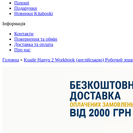
Пахощі
Подарунки
Новинки Kitabooki
Інформація
Контакти
Повернення та обмін
Доставка та оплата
Про нас
Головна
»
Kuaile Hanyu 2 Workbook (англійською) Робочий зоши