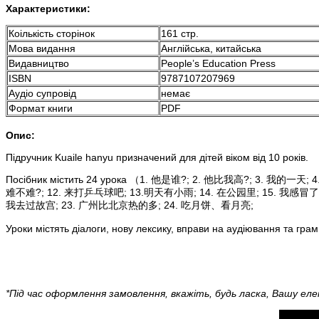
Характеристики:
Коількість сторінок
161 стр.
Мова видання
Англійська, китайська
Видавництво
People’s Education Press
ISBN
9787107207969
Аудіо супровід
немає
Формат книги
PDF
Опис:
Підручник Kuaile hanyu призначений для дітей віком від 10 років. 
Посібник містить 24 урока （
1. 他是谁?; 
2. 他比我高?
; 
3. 我的一天
; 
难不难
?
;
12. 来打乒乓球吧
;
13.明天有小雨
; 
14. 在公园里
;
15. 我感冒了
我去过故宫
;
23. 广州比北京热的多
;
24. 吃月饼、看月亮
;
Уроки містять діалоги, нову лексику, вправи на аудіювання та грам
*Під час оформлення замовлення, вкажіть, будь ласка, Вашу еле