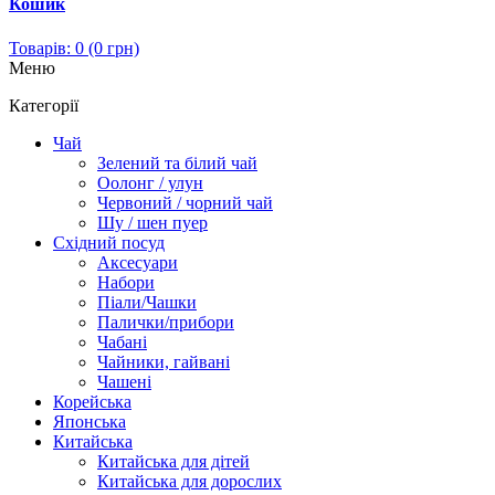
Кошик
Товарів: 0 (0 грн)
Меню
Категорії
Чай
Зелений та білий чай
Оолонг / улун
Червоний / чорний чай
Шу / шен пуер
Східний посуд
Аксесуари
Набори
Піали/Чашки
Палички/прибори
Чабані
Чайники, гайвані
Чашені
Корейська
Японська
Китайська
Китайська для дітей
Китайська для дорослих