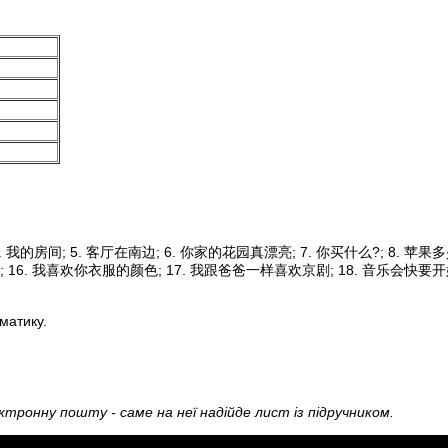
4. 我的房间
;
5. 客厅在南边
;
6. 你家的花园真漂亮
;
7. 你买什么?
;
8. 苹果
;
16. 我喜欢你衣服的颜色
;
17. 我跟爸爸一样喜欢京剧
;
18. 音乐会快要
матику.
ктронну пошту - саме на неї надійде лист із підручником.