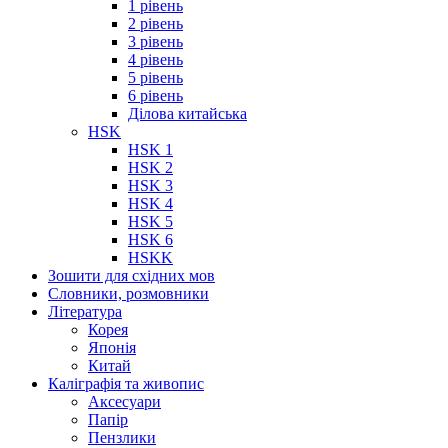
1 рівень
2 рівень
3 рівень
4 рівень
5 рівень
6 рівень
Ділова китайська
HSK
HSK 1
HSK 2
HSK 3
HSK 4
HSK 5
HSK 6
HSKK
Зошити для східних мов
Словники, розмовники
Література
Корея
Японія
Китай
Каліграфія та живопис
Аксесуари
Папір
Пензлики