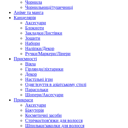
Чорнила
Чорнильниці/тушечниці
Аніме та манга
Канцелярія
Аксесуари
Блокноти
Закладки/Листівки
Зошити
Набори
Наліпки/Декор
Ручки/Маркери/Лінери
Приємності
Віяла
Гірлянди/ліхтарики
Декор
Настільні ігри
Одяг/взуття в азіатському стилі
Парасольки
Шопери/Аксесуари
Прикраси
Аксесуари
Біжутерія
Косметичні засоби
Стрічки/пов'язки для волосся
Шпильки/заколки для волосся