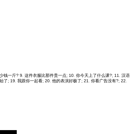
多少钱一斤
?
9. 这件衣服比那件贵一点
;
10. 你今天上了什么课
?
;
11. 汉语
开始了
;
19. 我跟你一起看
;
20. 他的表演好极了
; 
21. 你看广告没有
?
;
22. 