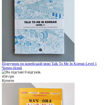
Підручник по корейській мові Talk To Me In Korean Level 1
Чорно-білий
434 грн
Купити