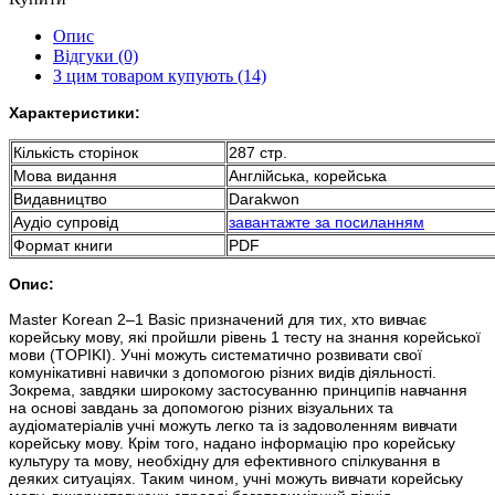
Опис
Відгуки (0)
З цим товаром купують (14)
Характеристики:
Кількість сторінок
287 стр.
Мова видання
Англійська, корейська
Видавництво
Darakwon
Аудіо супровід
завантажте за посиланням
Формат книги
PDF
Опис:
Master Korean 2–1 Basic призначений для тих, хто вивчає
корейську мову, які пройшли рівень 1 тесту на знання корейської
мови (TOPIKⅠ). Учні можуть систематично розвивати свої
комунікативні навички з допомогою різних видів діяльності.
Зокрема, завдяки широкому застосуванню принципів навчання
на основі завдань за допомогою різних візуальних та
аудіоматеріалів учні можуть легко та із задоволенням вивчати
корейську мову. Крім того, надано інформацію про корейську
культуру та мову, необхідну для ефективного спілкування в
деяких ситуаціях. Таким чином, учні можуть вивчати корейську