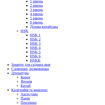
1 рівень
2 рівень
3 рівень
4 рівень
5 рівень
6 рівень
Ділова китайська
HSK
HSK 1
HSK 2
HSK 3
HSK 4
HSK 5
HSK 6
HSKK
Зошити для східних мов
Словники, розмовники
Література
Корея
Японія
Китай
Каліграфія та живопис
Аксесуари
Папір
Пензлики