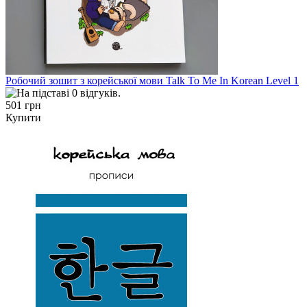
Робочий зошит з корейської мови Talk To Me In Korean Level 1
501 грн
Купити