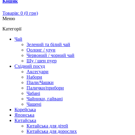
Кошик
Товарів: 0 (0 грн)
Меню
Категорії
Чай
Зелений та білий чай
Оолонг / улун
Червоний / чорний чай
Шу / шен пуер
Східний посуд
Аксесуари
Набори
Піали/Чашки
Палички/прибори
Чабані
Чайники, гайвані
Чашені
Корейська
Японська
Китайська
Китайська для дітей
Китайська для дорослих