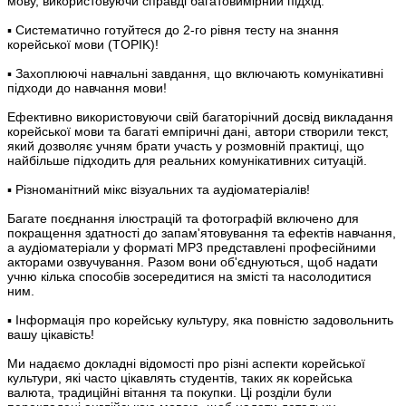
мову, використовуючи справді багатовимірний підхід.
▪ Систематично готуйтеся до 2-го рівня тесту на знання
корейської мови (TOPIK)!
▪ Захоплюючі навчальні завдання, що включають комунікативні
підходи до навчання мови!
Ефективно використовуючи свій багаторічний досвід викладання
корейської мови та багаті емпіричні дані, автори створили текст,
який дозволяє учням брати участь у розмовній практиці, що
найбільше підходить для реальних комунікативних ситуацій.
▪ Різноманітний мікс візуальних та аудіоматеріалів!
Багате поєднання ілюстрацій та фотографій включено для
покращення здатності до запам'ятовування та ефектів навчання,
а аудіоматеріали у форматі MP3 представлені професійними
акторами озвучування. Разом вони об'єднуються, щоб надати
учню кілька способів зосередитися на змісті та насолодитися
ним.
▪ Інформація про корейську культуру, яка повністю задовольнить
вашу цікавість!
Ми надаємо докладні відомості про різні аспекти корейської
культури, які часто цікавлять студентів, таких як корейська
валюта, традиційні вітання та покупки. Ці розділи були