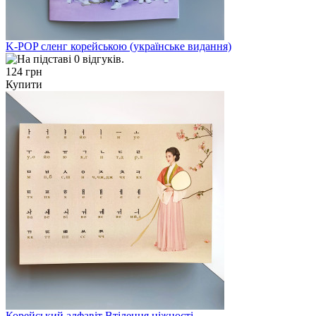
K-POP сленг корейською (українське видання)
124 грн
Купити
Корейський алфавіт Втілення ніжності