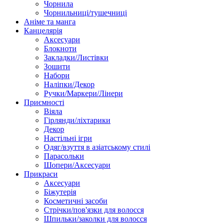
Чорнила
Чорнильниці/тушечниці
Аніме та манга
Канцелярія
Аксесуари
Блокноти
Закладки/Листівки
Зошити
Набори
Наліпки/Декор
Ручки/Маркери/Лінери
Приємності
Віяла
Гірлянди/ліхтарики
Декор
Настільні ігри
Одяг/взуття в азіатському стилі
Парасольки
Шопери/Аксесуари
Прикраси
Аксесуари
Біжутерія
Косметичні засоби
Стрічки/пов'язки для волосся
Шпильки/заколки для волосся