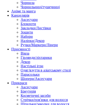
Чорнила
Чорнильниці/тушечниці
Аніме та манга
Канцелярія
Аксесуари
Блокноти
Закладки/Листівки
Зошити
Набори
Наліпки/Декор
Ручки/Маркери/Лінери
Приємності
Віяла
Гірлянди/ліхтарики
Декор
Настільні ігри
Одяг/взуття в азіатському стилі
Парасольки
Шопери/Аксесуари
Прикраси
Аксесуари
Біжутерія
Косметичні засоби
Стрічки/пов'язки для волосся
Шпильки/заколки для волосся