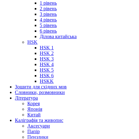
1 рівень
2 рівень
3 рівень
4 рівень
5 рівень
6 рівень
Ділова китайська
HSK
HSK 1
HSK 2
HSK 3
HSK 4
HSK 5
HSK 6
HSKK
Зошити для східних мов
Словники, розмовники
Література
Корея
Японія
Китай
Каліграфія та живопис
Аксесуари
Папір
Пензлики