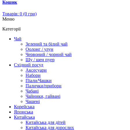
Кошик
Товарів: 0 (0 грн)
Меню
Категорії
Чай
Зелений та білий чай
Оолонг / улун
Червоний / чорний чай
Шу / шен пуер
Східний посуд
Аксесуари
Набори
Піали/Чашки
Палички/прибори
Чабані
Чайники, гайвані
Чашені
Корейська
Японська
Китайська
Китайська для дітей
Китайська для дорослих