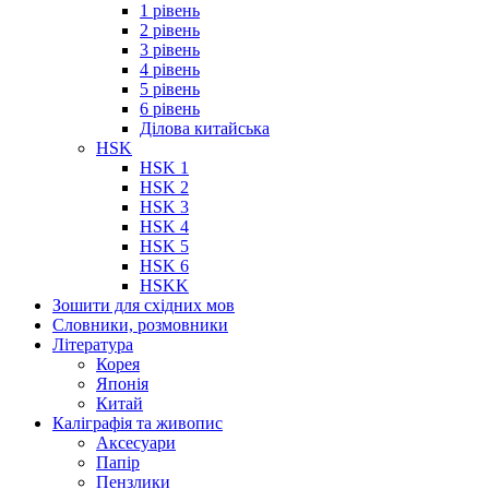
1 рівень
2 рівень
3 рівень
4 рівень
5 рівень
6 рівень
Ділова китайська
HSK
HSK 1
HSK 2
HSK 3
HSK 4
HSK 5
HSK 6
HSKK
Зошити для східних мов
Словники, розмовники
Література
Корея
Японія
Китай
Каліграфія та живопис
Аксесуари
Папір
Пензлики