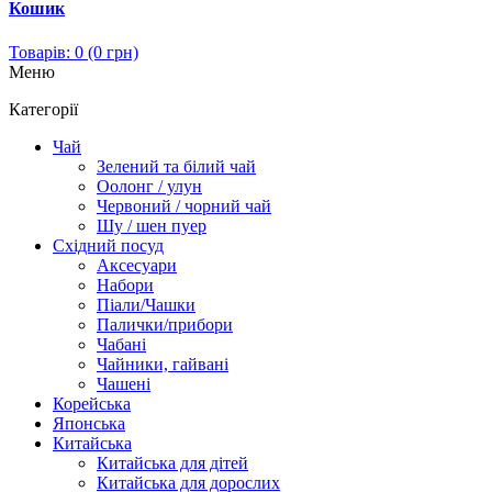
Кошик
Товарів: 0 (0 грн)
Меню
Категорії
Чай
Зелений та білий чай
Оолонг / улун
Червоний / чорний чай
Шу / шен пуер
Східний посуд
Аксесуари
Набори
Піали/Чашки
Палички/прибори
Чабані
Чайники, гайвані
Чашені
Корейська
Японська
Китайська
Китайська для дітей
Китайська для дорослих