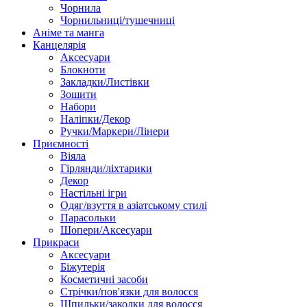
Чорнила
Чорнильниці/тушечниці
Аніме та манга
Канцелярія
Аксесуари
Блокноти
Закладки/Листівки
Зошити
Набори
Наліпки/Декор
Ручки/Маркери/Лінери
Приємності
Віяла
Гірлянди/ліхтарики
Декор
Настільні ігри
Одяг/взуття в азіатському стилі
Парасольки
Шопери/Аксесуари
Прикраси
Аксесуари
Біжутерія
Косметичні засоби
Стрічки/пов'язки для волосся
Шпильки/заколки для волосся