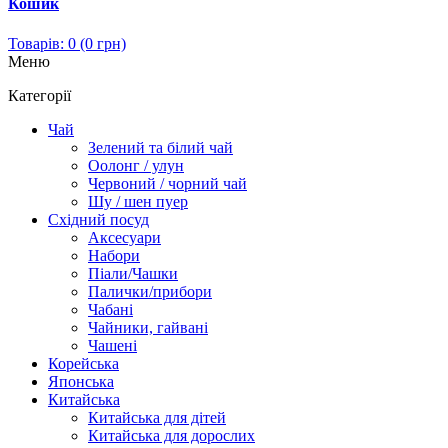
Кошик
Товарів: 0 (0 грн)
Меню
Категорії
Чай
Зелений та білий чай
Оолонг / улун
Червоний / чорний чай
Шу / шен пуер
Східний посуд
Аксесуари
Набори
Піали/Чашки
Палички/прибори
Чабані
Чайники, гайвані
Чашені
Корейська
Японська
Китайська
Китайська для дітей
Китайська для дорослих