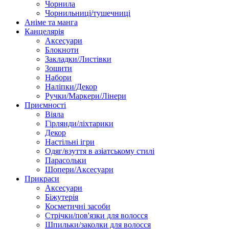
Чорнила
Чорнильниці/тушечниці
Аніме та манга
Канцелярія
Аксесуари
Блокноти
Закладки/Листівки
Зошити
Набори
Наліпки/Декор
Ручки/Маркери/Лінери
Приємності
Віяла
Гірлянди/ліхтарики
Декор
Настільні ігри
Одяг/взуття в азіатському стилі
Парасольки
Шопери/Аксесуари
Прикраси
Аксесуари
Біжутерія
Косметичні засоби
Стрічки/пов'язки для волосся
Шпильки/заколки для волосся