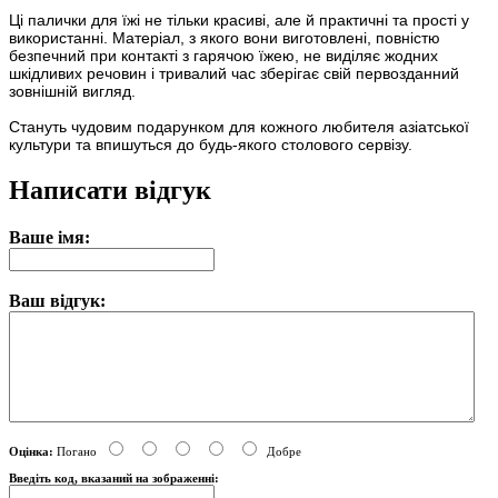
Ці палички для їжі не тільки красиві, але й практичні та прості у
використанні. Матеріал, з якого вони виготовлені, повністю
безпечний при контакті з гарячою їжею, не виділяє жодних
шкідливих речовин і тривалий час зберігає свій первозданний
зовнішній вигляд.
Стануть чудовим подарунком для кожного любителя азіатської
культури та впишуться до будь-якого столового сервізу.
Написати відгук
Ваше імя:
Ваш відгук:
Оцінка:
Погано
Добре
Введіть код, вказаний на зображенні: