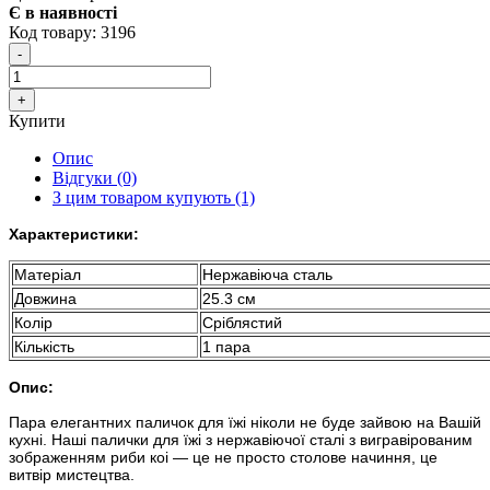
Є в наявності
Код товару:
3196
Купити
Опис
Відгуки (0)
З цим товаром купують (1)
Характеристики:
Матеріал
Нержавіюча сталь
Довжина
25.3 см
Колір
Сріблястий
Кількість
1 пара
Опис:
Пара елегантних паличок для їжі ніколи не буде зайвою на Вашій
кухні. Наші палички для їжі з нержавіючої сталі з вигравірованим
зображенням риби коі — це не просто столове начиння, це
витвір мистецтва.