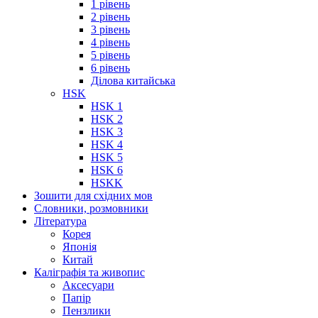
1 рівень
2 рівень
3 рівень
4 рівень
5 рівень
6 рівень
Ділова китайська
HSK
HSK 1
HSK 2
HSK 3
HSK 4
HSK 5
HSK 6
HSKK
Зошити для східних мов
Словники, розмовники
Література
Корея
Японія
Китай
Каліграфія та живопис
Аксесуари
Папір
Пензлики