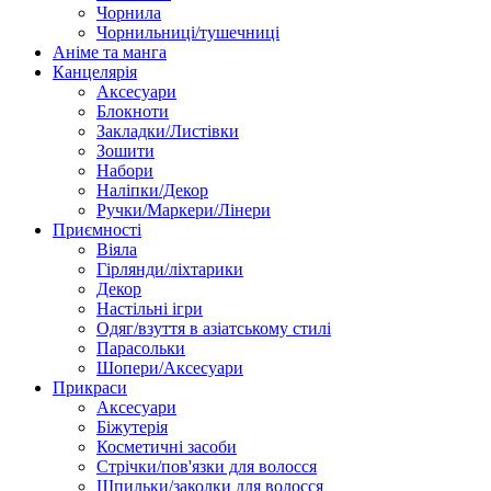
Чорнила
Чорнильниці/тушечниці
Аніме та манга
Канцелярія
Аксесуари
Блокноти
Закладки/Листівки
Зошити
Набори
Наліпки/Декор
Ручки/Маркери/Лінери
Приємності
Віяла
Гірлянди/ліхтарики
Декор
Настільні ігри
Одяг/взуття в азіатському стилі
Парасольки
Шопери/Аксесуари
Прикраси
Аксесуари
Біжутерія
Косметичні засоби
Стрічки/пов'язки для волосся
Шпильки/заколки для волосся