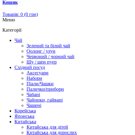
Кошик
Товарів: 0 (0 грн)
Меню
Категорії
Чай
Зелений та білий чай
Оолонг / улун
Червоний / чорний чай
Шу / шен пуер
Східний посуд
Аксесуари
Набори
Піали/Чашки
Палички/прибори
Чабані
Чайники, гайвані
Чашені
Корейська
Японська
Китайська
Китайська для дітей
Китайська для дорослих