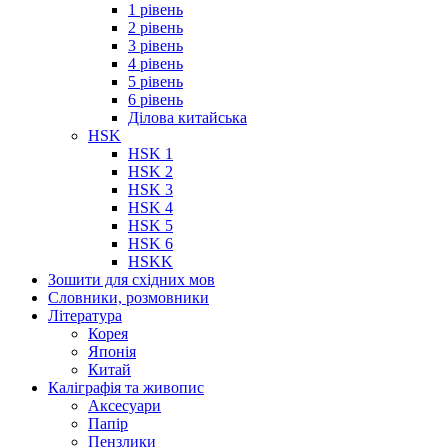
1 рівень
2 рівень
3 рівень
4 рівень
5 рівень
6 рівень
Ділова китайська
HSK
HSK 1
HSK 2
HSK 3
HSK 4
HSK 5
HSK 6
HSKK
Зошити для східних мов
Словники, розмовники
Література
Корея
Японія
Китай
Каліграфія та живопис
Аксесуари
Папір
Пензлики