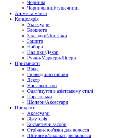
Чорнила
Чорнильниці/тушечниці
Аніме та манга
Канцелярія
Аксесуари
Блокноти
Закладки/Листівки
Зошити
Набори
Наліпки/Декор
Ручки/Маркери/Лінери
Приємності
Віяла
Гірлянди/ліхтарики
Декор
Настільні ігри
Одяг/взуття в азіатському стилі
Парасольки
Шопери/Аксесуари
Прикраси
Аксесуари
Біжутерія
Косметичні засоби
Стрічки/пов'язки для волосся
Шпильки/заколки для волосся