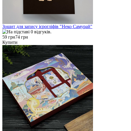
Зошит для запису ієрогліфів "Неко Самурай"
59 грн
74 грн
Купити