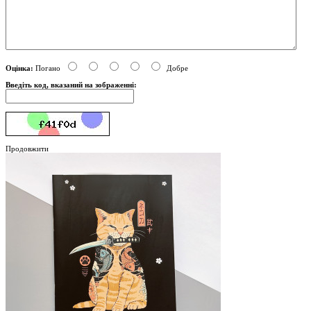
Оцінка:
Погано
Добре
Введіть код, вказаний на зображенні:
Продовжити