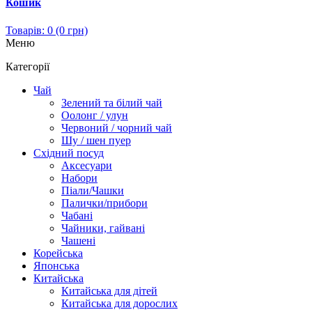
Кошик
Товарів: 0 (0 грн)
Меню
Категорії
Чай
Зелений та білий чай
Оолонг / улун
Червоний / чорний чай
Шу / шен пуер
Східний посуд
Аксесуари
Набори
Піали/Чашки
Палички/прибори
Чабані
Чайники, гайвані
Чашені
Корейська
Японська
Китайська
Китайська для дітей
Китайська для дорослих