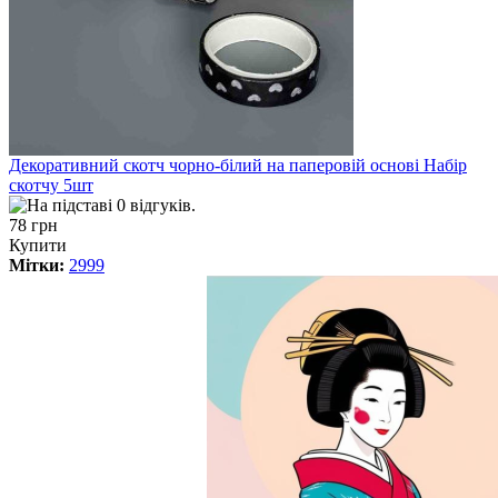
Декоративний скотч чорно-білий на паперовій основі Набір
скотчу 5шт
78 грн
Купити
Мітки:
2999