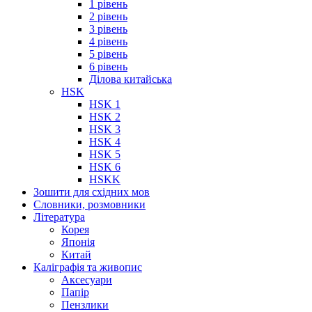
1 рівень
2 рівень
3 рівень
4 рівень
5 рівень
6 рівень
Ділова китайська
HSK
HSK 1
HSK 2
HSK 3
HSK 4
HSK 5
HSK 6
HSKK
Зошити для східних мов
Словники, розмовники
Література
Корея
Японія
Китай
Каліграфія та живопис
Аксесуари
Папір
Пензлики