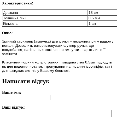
Характеристики:
Довжина
13 см
Товщина лінії
0.5 мм
Кількість
1 шт
Опис:
Змінний стрижень (ампулка) для ручки – незамінна річ у вашому
пеналі. Дозволить використовувати футляр ручки, що
сподобався, навіть після закінчення ампулки - варто лише її
замінити.
Класичний чорний колір стрижня і товщина лінії 0.5мм підійдуть
як для ведення нотаток і тренування написання ієрогліфів, так і
для швидких скетчів у Вашому блокноті.
Написати відгук
Ваше імя:
Ваш відгук: