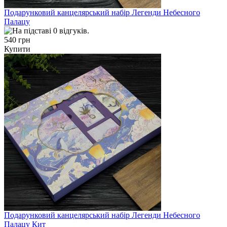
Подарунковий канцелярський набір Легенди Небесного
Палацу
540 грн
Купити
Подарунковий канцелярський набір Легенди Небесного
Палацу Кит