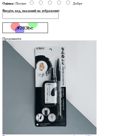
Оцінка:
Погано
Добре
Введіть код, вказаний на зображенні:
Продовжити