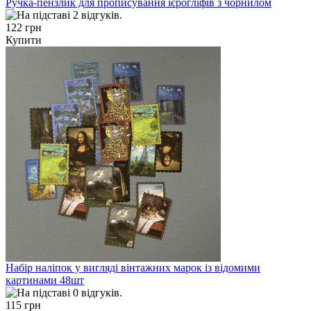
Ручка-пензлик для прописування ієрогліфів з чорнилом
122 грн
Купити
Набір наліпок у вигляді вінтажних марок із відомими
картинами 48шт
115 грн