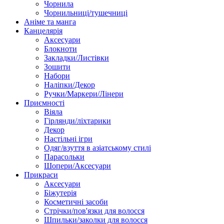
Чорнила
Чорнильниці/тушечниці
Аніме та манга
Канцелярія
Аксесуари
Блокноти
Закладки/Листівки
Зошити
Набори
Наліпки/Декор
Ручки/Маркери/Лінери
Приємності
Віяла
Гірлянди/ліхтарики
Декор
Настільні ігри
Одяг/взуття в азіатському стилі
Парасольки
Шопери/Аксесуари
Прикраси
Аксесуари
Біжутерія
Косметичні засоби
Стрічки/пов'язки для волосся
Шпильки/заколки для волосся