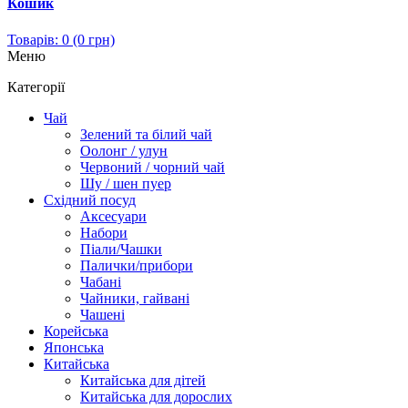
Кошик
Товарів: 0 (0 грн)
Меню
Категорії
Чай
Зелений та білий чай
Оолонг / улун
Червоний / чорний чай
Шу / шен пуер
Східний посуд
Аксесуари
Набори
Піали/Чашки
Палички/прибори
Чабані
Чайники, гайвані
Чашені
Корейська
Японська
Китайська
Китайська для дітей
Китайська для дорослих