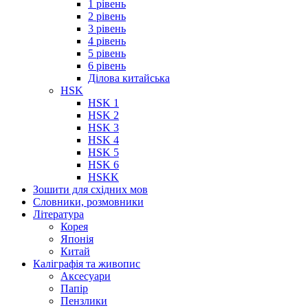
1 рівень
2 рівень
3 рівень
4 рівень
5 рівень
6 рівень
Ділова китайська
HSK
HSK 1
HSK 2
HSK 3
HSK 4
HSK 5
HSK 6
HSKK
Зошити для східних мов
Словники, розмовники
Література
Корея
Японія
Китай
Каліграфія та живопис
Аксесуари
Папір
Пензлики