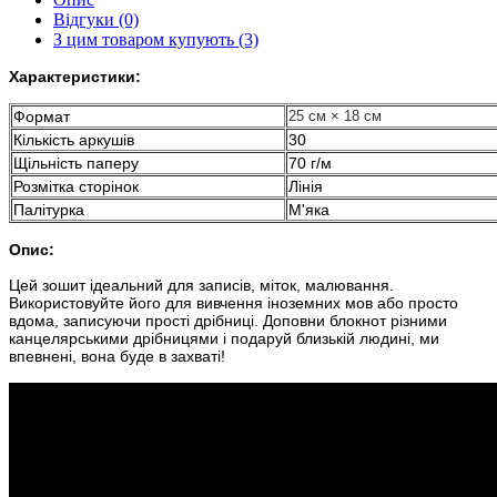
Відгуки (0)
З цим товаром купують (3)
Характеристики:
Формат
25 см × 18 см
Кількість аркушів
30
Щільність паперу
70 г/м
Розмітка сторінок
Лінія
Палітурка
М'яка
Опис:
Цей зошит ідеальний для записів, міток, малювання.
Використовуйте його для вивчення іноземних мов або просто
вдома, записуючи прості дрібниці. Доповни блокнот різними
канцелярськими дрібницями і подаруй близькій людині, ми
впевнені, вона буде в захваті!